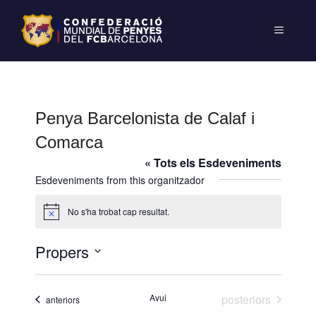
Penya Barcelonista de Calaf i
Comarca
« Tots els Esdeveniments
Esdeveniments from this organitzador
No s'ha trobat cap resultat.
A
v
í
Propers
s
S
e
Esdeveniments
Avui
posteriors
Esdeveniments
anteriors
l