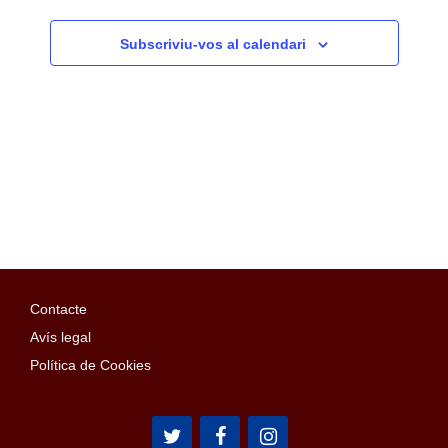
e
c
Subscriviu-vos al calendari
c
i
o
n
a
u
n
a
d
a
Contacte
t
a
Avís legal
.
Política de Cookies