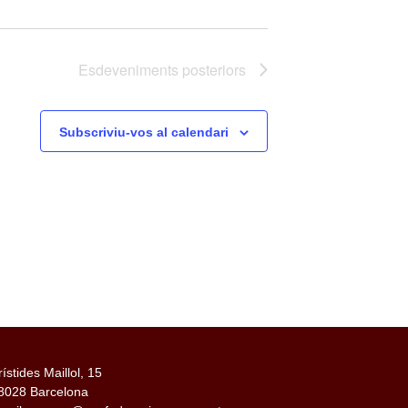
Esdeveniments
posteriors
Subscriviu-vos al calendari
rístides Maillol, 15
8028 Barcelona