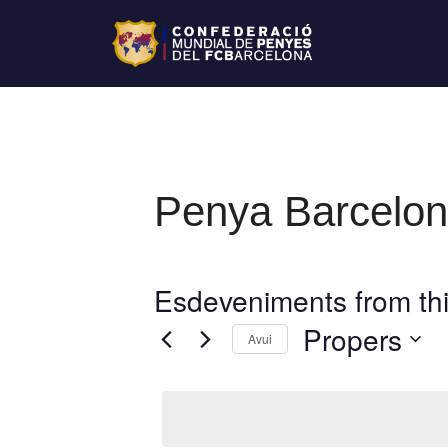
Penya Barcelon
Esdeveniments from thi
Propers
Avui
S
e
l
e