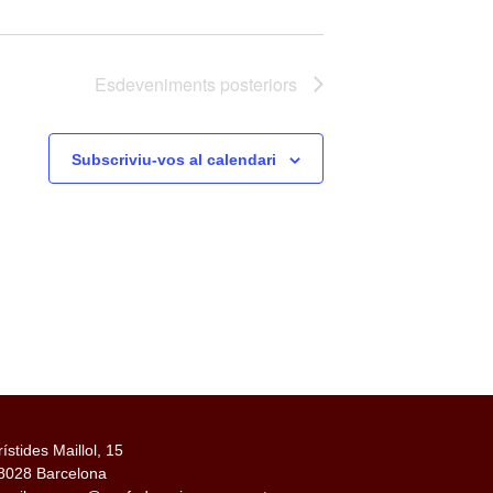
Esdeveniments
posteriors
Subscriviu-vos al calendari
rístides Maillol, 15
8028 Barcelona