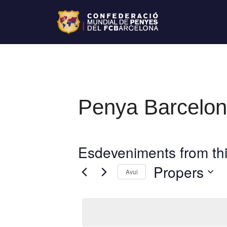
Penya Barcelon
Esdeveniments from thi
Propers
Avui
S
e
l
e