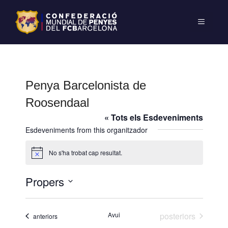
Penya Barcelonista de
Roosendaal
« Tots els Esdeveniments
Esdeveniments from this organitzador
No s'ha trobat cap resultat.
A
v
í
Propers
s
S
e
Esdeveniments
Avui
posteriors
Esdeveniments
anteriors
l