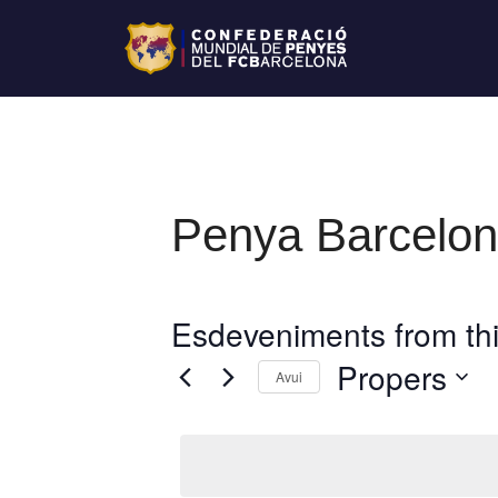
Penya Barcelon
Esdeveniments from thi
Propers
Avui
S
e
l
e