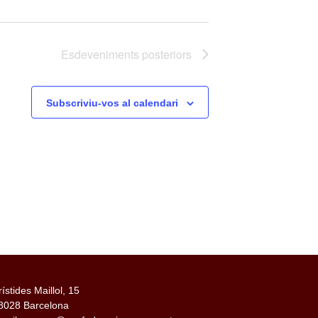
Esdeveniments
posteriors
Subscriviu-vos al calendari
rístides Maillol, 15
8028 Barcelona