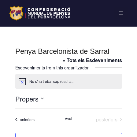
Penya Barcelonista de Sarral
« Tots els Esdeveniments
Esdeveniments from this organitzador
No s'ha trobat cap resultat.
A
v
í
Propers
s
S
e
Esdeveniments
Avui
posteriors
Esdeveniments
anteriors
l
e