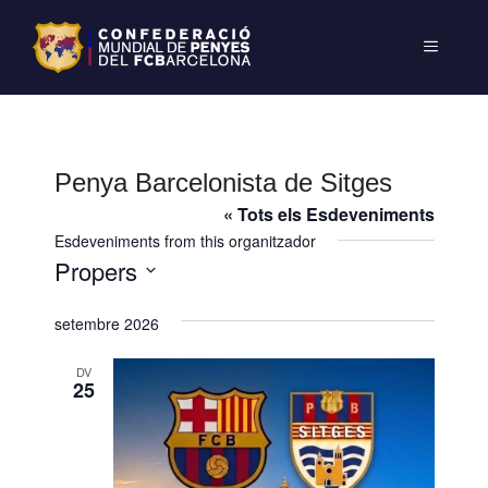
Penya Barcelonista de Sitges
« Tots els Esdeveniments
Esdeveniments from this organitzador
Propers
S
setembre 2026
e
l
DV
e
25
c
c
i