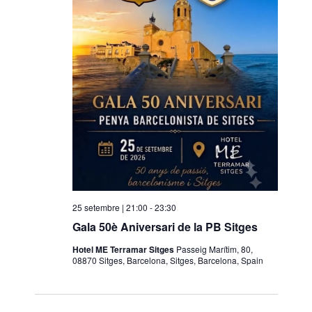
o
n
a
u
n
a
d
a
t
a
.
25 setembre | 21:00
-
23:30
Gala 50è Aniversari de la PB Sitges
Hotel ME Terramar Sitges
Passeig Marítim, 80,
08870 Sitges, Barcelona, Sitges, Barcelona, Spain