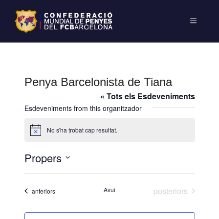
Penya Barcelonista de Tiana
« Tots els Esdeveniments
Esdeveniments from this organitzador
No s'ha trobat cap resultat.
A
v
í
Propers
s
S
e
Esdeveniments
Avui
posteriors
Esdeveniments
anteriors
l
e