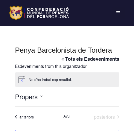
Penya Barcelonista de Tordera
« Tots els Esdeveniments
Esdeveniments from this organitzador
No s'ha trobat cap resultat.
A
v
í
Propers
s
S
e
Esdeveniments
Avui
posteriors
Esdeveniments
anteriors
l
e