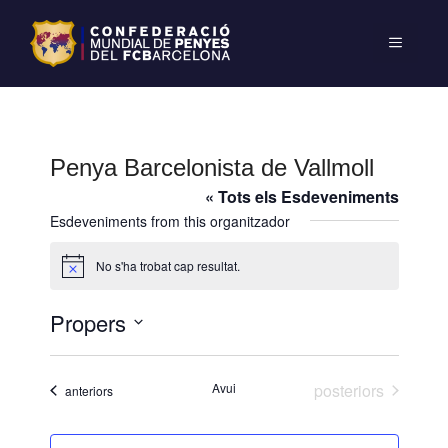
Penya Barcelonista de Vallmoll
« Tots els Esdeveniments
Esdeveniments from this organitzador
No s'ha trobat cap resultat.
A
v
í
Propers
s
S
e
Esdeveniments
Avui
posteriors
Esdeveniments
anteriors
l
e