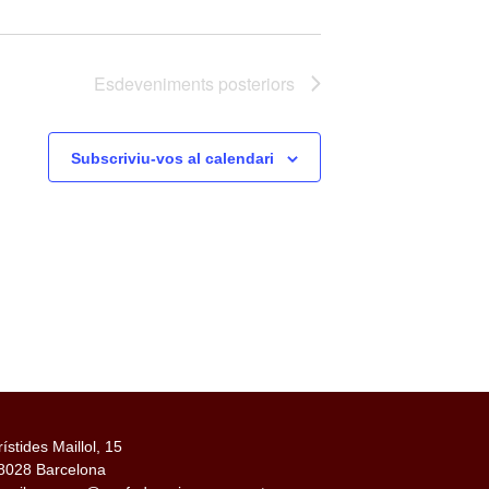
Esdeveniments
posteriors
Subscriviu-vos al calendari
rístides Maillol, 15
8028 Barcelona