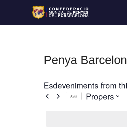
Penya Barceloni
Esdeveniments from thi
Propers
Avui
S
e
l
e