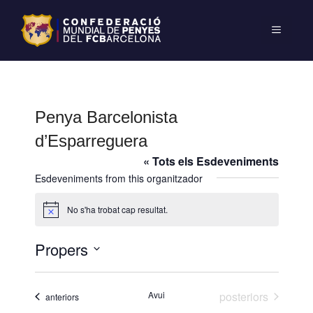
Penya Barcelonista
d’Esparreguera
« Tots els Esdeveniments
Esdeveniments from this organitzador
No s'ha trobat cap resultat.
A
v
í
Propers
s
S
e
Esdeveniments
Avui
posteriors
Esdeveniments
anteriors
l