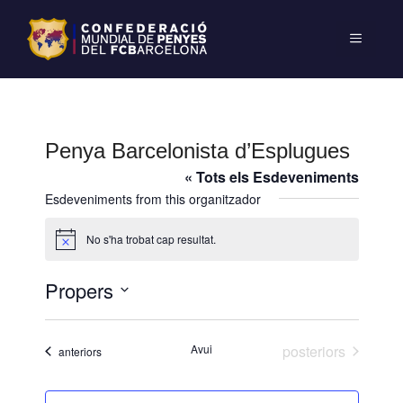
Penya Barcelonista d’Esplugues
« Tots els Esdeveniments
Esdeveniments from this organitzador
No s'ha trobat cap resultat.
A
v
í
Propers
s
S
e
Esdeveniments
Avui
posteriors
Esdeveniments
anteriors
l
e