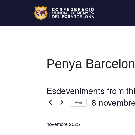
Penya Barceloni
Esdeveniments from thi
8 novembr
Avui
S
e
novembre 2025
l
e