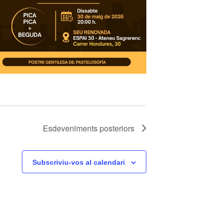
Esdeveniments
posteriors
Subscriviu-vos al calendari