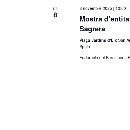
c
8 novembre 2025 | 10:00
-
DS
8
c
Mostra d’entita
i
Sagrera
o
n
Plaça Jardins d'Elx
San A
a
Spain
u
Federació del Barcelonès E
n
a
d
a
t
a
.