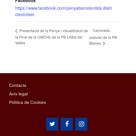
Facebook
https://www.facebook.com/penyabarcelonista.distri
ctevintiset
Caminada
Presentació de la Penya i visualització de
la Final de la UWCHL de la PB L’Alba del
popular de la PB
Vallès
Blanes
Contacte
Avís legal
Política de Cookies