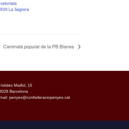
celonista
XXVII La Sagrera
Caminata popular de la PB Blanes
rístides Maillol, 15
8028 Barcelona
mail: penyes@confederaciopenyes.cat