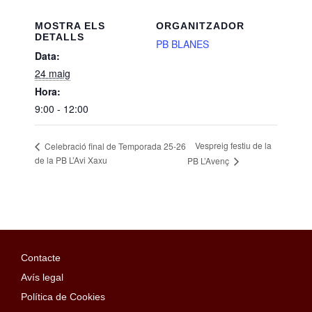
MOSTRA ELS
ORGANITZADOR
DETALLS
PB BLANES
Data:
24 maig
Hora:
9:00 - 12:00
Vespreig festiu de la
Celebració final de Temporada 25-26
de la PB L’Avi Xaxu
PB L’Avenç
Contacte
Avís legal
Política de Cookies