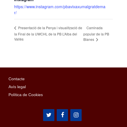
https://www.instagram.com/pbavixaxumalgratdema
r/
Caminada
Presentació de la Penya i visualització de
la Final de la UWCHL de la PB L’Alba del
popular de la PB
Vallès
Blanes
Contacte
Avís legal
Política de Cookies