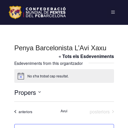
Penya Barcelonista L’Avi Xaxu
« Tots els Esdeveniments
Esdeveniments from this organitzador
No s'ha trobat cap resultat.
A
v
í
Propers
s
S
e
Esdeveniments
Avui
posteriors
Esdeveniments
anteriors
l
e