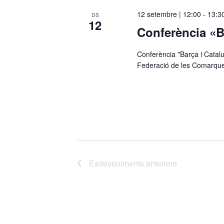
c
12 setembre | 12:00
-
13:3
DS
12
c
Conferència «B
i
o
Conferència "Barça i Catal
n
Federació de les Comarque
a
u
n
a
d
a
t
a
Esdeveniments
anteriors
.