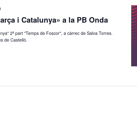
0
arça i Catalunya» a la PB Onda
unya" 2ª part "Temps de Foscor", a càrrec de Salva Torres.
s de Castelló.