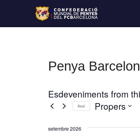
Penya Barcelon
Esdeveniments from thi
Propers
Avui
S
e
setembre 2026
l
e