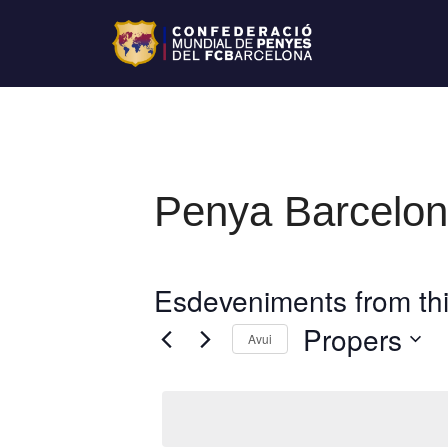
Penya Barceloni
Esdeveniments from thi
Propers
Avui
S
e
l
e