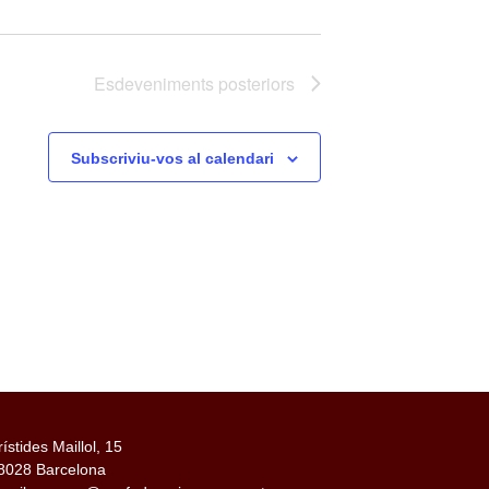
Esdeveniments
posteriors
Subscriviu-vos al calendari
rístides Maillol, 15
8028 Barcelona