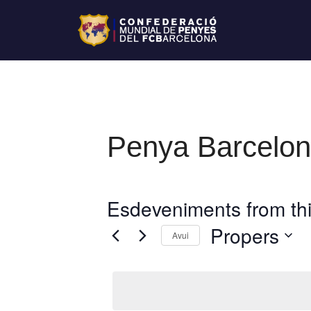
Penya Barceloni
Esdeveniments from thi
Propers
Avui
S
e
l
e