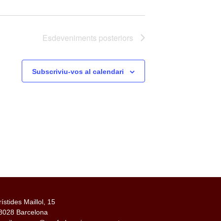
Esdeveniments
posteriors
Subscriviu-vos al calendari
rístides Maillol, 15
8028 Barcelona