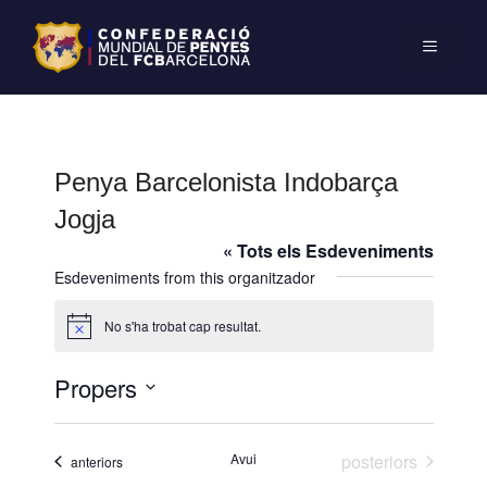
Penya Barcelonista Indobarça
Jogja
« Tots els Esdeveniments
Esdeveniments from this organitzador
No s'ha trobat cap resultat.
A
v
í
Propers
s
S
e
Esdeveniments
Avui
posteriors
Esdeveniments
anteriors
l