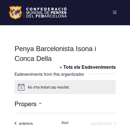
Penya Barcelonista Isona i
Conca Della
« Tots els Esdeveniments
Esdeveniments from this organitzador
No s'ha trobat cap resultat.
A
v
í
Propers
s
S
e
Esdeveniments
Avui
posteriors
Esdeveniments
anteriors
l