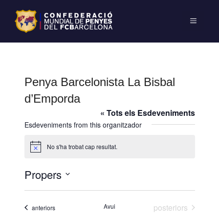
Penya Barcelonista La Bisbal
d’Emporda
« Tots els Esdeveniments
Esdeveniments from this organitzador
No s'ha trobat cap resultat.
A
v
í
Propers
s
S
e
Esdeveniments
Avui
posteriors
Esdeveniments
anteriors
l