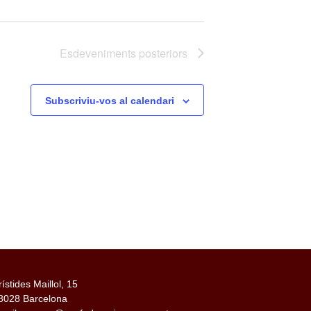
Esdeveniments
posteriors
Subscriviu-vos al calendari
rístides Maillol, 15
8028 Barcelona