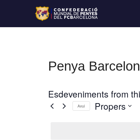
Penya Barceloni
Esdeveniments from thi
Propers
Avui
S
e
l
e