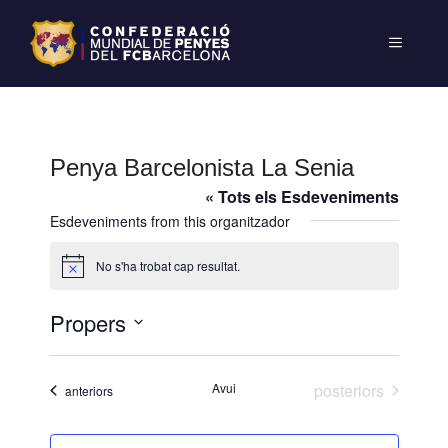
Penya Barcelonista La Senia
« Tots els Esdeveniments
Esdeveniments from this organitzador
No s'ha trobat cap resultat.
A
v
í
Propers
s
S
e
Esdeveniments
Avui
posteriors
Esdeveniments
anteriors
l
e