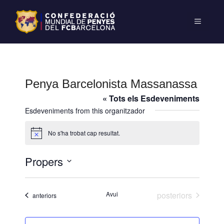
Penya Barcelonista Massanassa
« Tots els Esdeveniments
Esdeveniments from this organitzador
No s'ha trobat cap resultat.
A
v
í
Propers
s
S
e
Esdeveniments
Avui
posteriors
Esdeveniments
anteriors
l
e