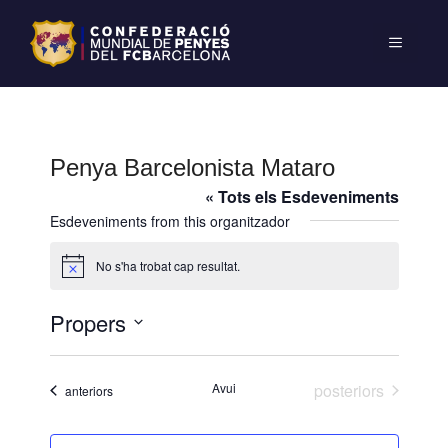
Penya Barcelonista Mataro
« Tots els Esdeveniments
Esdeveniments from this organitzador
No s'ha trobat cap resultat.
A
v
í
Propers
s
S
e
Esdeveniments
Avui
posteriors
Esdeveniments
anteriors
l
e