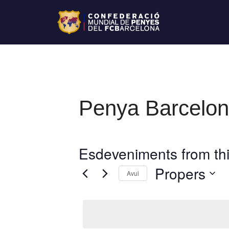
Penya Barcelon
Esdeveniments from thi
Propers
Avui
S
e
l
e