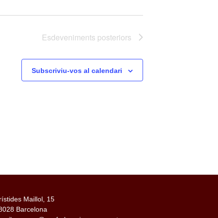
Esdeveniments
posteriors
Subscriviu-vos al calendari
rístides Maillol, 15
8028 Barcelona