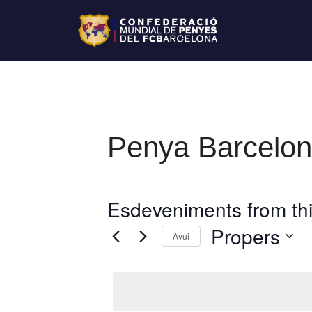
Penya Barcelon
Esdeveniments from thi
Propers
Avui
S
e
l
e