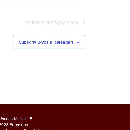
Esdeveniments
posteriors
Subscriviu-vos al calendari
rístides Maillol, 15
8028 Barcelona