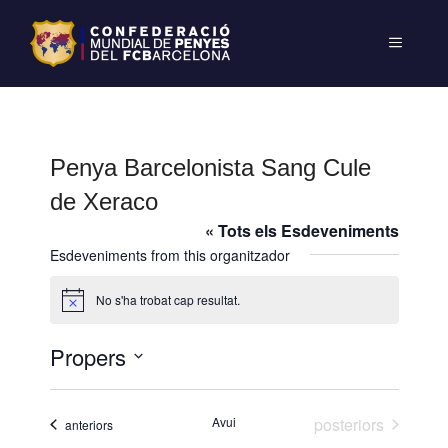
Penya Barcelonista Sang Cule
de Xeraco
« Tots els Esdeveniments
Esdeveniments from this organitzador
No s'ha trobat cap resultat.
A
v
í
Propers
s
S
e
Esdeveniments
Avui
posteriors
Esdeveniments
anteriors
l