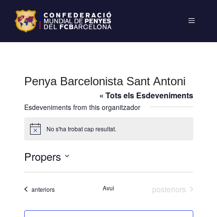
Penya Barcelonista Sant Antoni
« Tots els Esdeveniments
Esdeveniments from this organitzador
No s'ha trobat cap resultat.
A
v
í
Propers
s
S
e
Esdeveniments
Avui
posteriors
Esdeveniments
anteriors
l
e