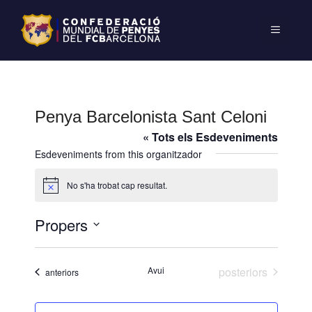
Penya Barcelonista Sant Celoni
« Tots els Esdeveniments
Esdeveniments from this organitzador
No s'ha trobat cap resultat.
A
v
í
Propers
s
S
e
Esdeveniments
Avui
posteriors
Esdeveniments
anteriors
l
e