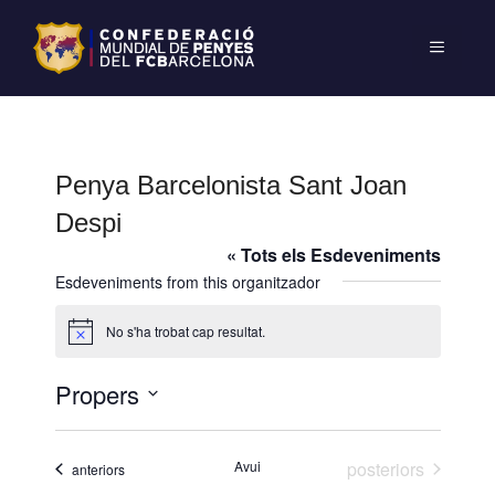
Penya Barcelonista Sant Joan
Despi
« Tots els Esdeveniments
Esdeveniments from this organitzador
No s'ha trobat cap resultat.
A
v
í
Propers
s
S
e
Esdeveniments
Avui
posteriors
Esdeveniments
anteriors
l