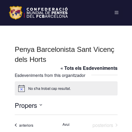
Penya Barcelonista Sant Vicenç
dels Horts
« Tots els Esdeveniments
Esdeveniments from this organitzador
No s'ha trobat cap resultat.
A
v
í
Propers
s
S
e
Esdeveniments
Avui
posteriors
Esdeveniments
anteriors
l