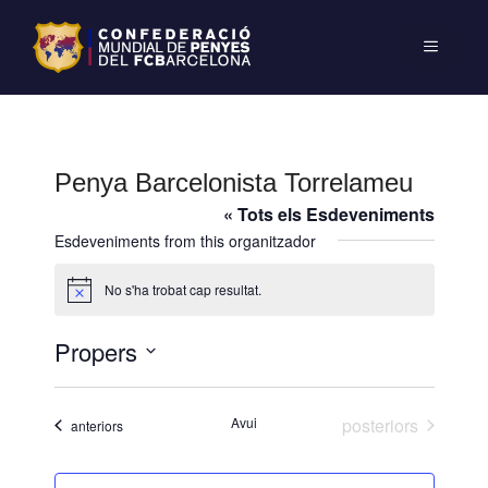
Penya Barcelonista Torrelameu
« Tots els Esdeveniments
Esdeveniments from this organitzador
No s'ha trobat cap resultat.
A
v
í
Propers
s
S
e
Esdeveniments
Avui
posteriors
Esdeveniments
anteriors
l
e