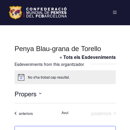
Penya Blau-grana de Torello
« Tots els Esdeveniments
Esdeveniments from this organitzador
No s'ha trobat cap resultat.
A
v
í
Propers
s
S
e
Esdeveniments
Avui
posteriors
Esdeveniments
anteriors
l
e