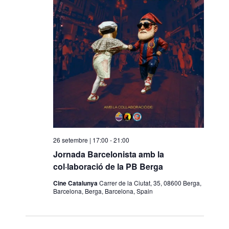
o
n
a
u
n
a
d
a
t
a
.
26 setembre | 17:00
-
21:00
Jornada Barcelonista amb la
col·laboració de la PB Berga
Cine Catalunya
Carrer de la Ciutat, 35, 08600 Berga,
Barcelona, Berga, Barcelona, Spain