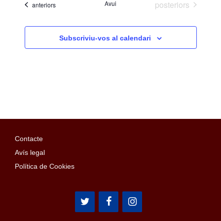
Esdeveniments
Avui
posteriors
Esdeveniments
anteriors
Subscriviu-vos al calendari
Contacte
Avís legal
Política de Cookies