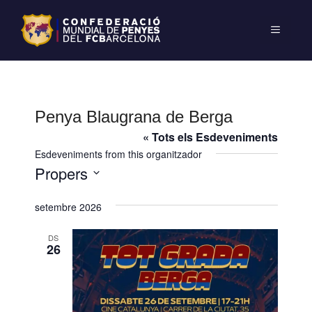
Penya Blaugrana de Berga
« Tots els Esdeveniments
Esdeveniments from this organitzador
Propers
S
setembre 2026
e
l
DS
e
26
c
c
i