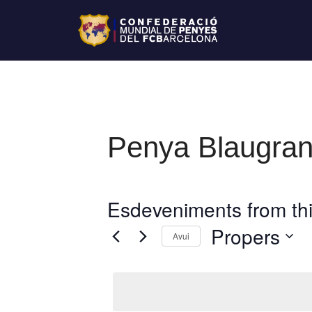
Penya Blaugran
Esdeveniments from thi
Propers
Avui
S
e
l
e