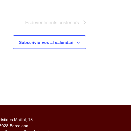
Esdeveniments
posteriors
Subscriviu-vos al calendari
rístides Maillol, 15
8028 Barcelona