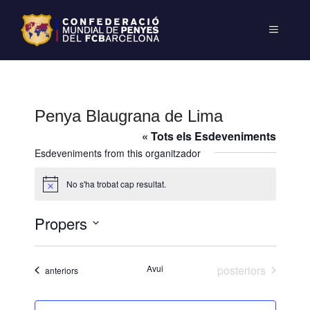
Penya Blaugrana de Lima
« Tots els Esdeveniments
Esdeveniments from this organitzador
No s'ha trobat cap resultat.
A
v
í
Propers
s
S
e
Esdeveniments
Avui
posteriors
Esdeveniments
anteriors
l
e