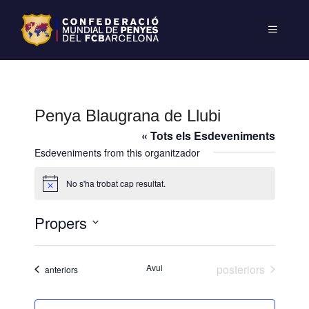
Penya Blaugrana de Llubi
« Tots els Esdeveniments
Esdeveniments from this organitzador
No s'ha trobat cap resultat.
A
v
í
Propers
s
S
e
Esdeveniments
Avui
posteriors
Esdeveniments
anteriors
l
e