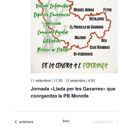
o
n
a
u
n
a
d
a
t
a
.
11 setembre | 11:30
-
12 setembre | 4:00
Jornada «Liada per les Gavarres» que
coorganitza la PB Monells
Esdeveniments
Avui
posteriors
Esdeveniments
anteriors