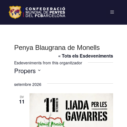
Penya Blaugrana de Monells
« Tots els Esdeveniments
Esdeveniments from this organitzador
Propers
S
setembre 2026
e
l
DV
e
11
c
c
i