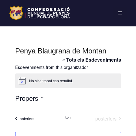
Penya Blaugrana de Montan
« Tots els Esdeveniments
Esdeveniments from this organitzador
No s'ha trobat cap resultat.
A
v
í
Propers
s
S
e
Esdeveniments
Avui
posteriors
Esdeveniments
anteriors
l
e