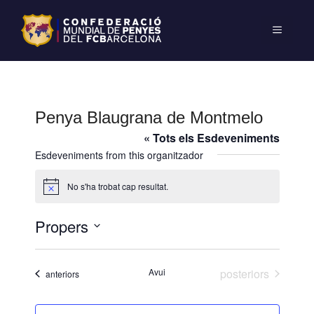
Penya Blaugrana de Montmelo
« Tots els Esdeveniments
Esdeveniments from this organitzador
No s'ha trobat cap resultat.
A
v
í
Propers
s
S
e
Esdeveniments
Avui
posteriors
Esdeveniments
anteriors
l
e