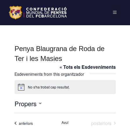
Penya Blaugrana de Roda de
Ter i les Masies
« Tots els Esdeveniments
Esdeveniments from this organitzador
No s'ha trobat cap resultat.
A
v
í
Propers
s
S
e
Esdeveniments
Avui
posteriors
Esdeveniments
anteriors
l