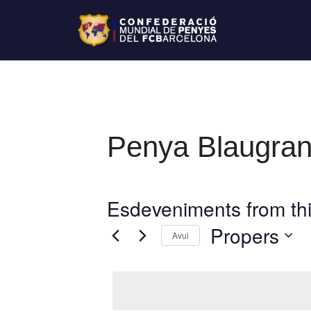
Penya Blaugran
Esdeveniments from thi
Propers
Avui
S
e
l
e