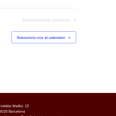
Esdeveniments
posteriors
Subscriviu-vos al calendari
rístides Maillol, 15
8028 Barcelona