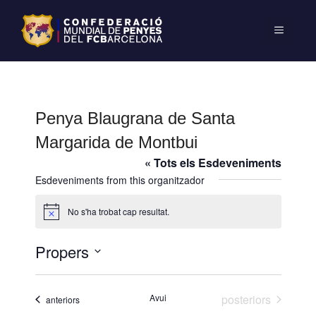
Penya Blaugrana de Santa
Margarida de Montbui
« Tots els Esdeveniments
Esdeveniments from this organitzador
No s'ha trobat cap resultat.
A
v
í
Propers
s
S
e
Esdeveniments
Avui
posteriors
Esdeveniments
anteriors
l