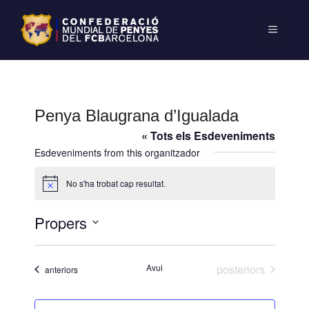
Penya Blaugrana d’Igualada
« Tots els Esdeveniments
Esdeveniments from this organitzador
No s'ha trobat cap resultat.
A
v
í
Propers
s
S
e
Esdeveniments
Avui
posteriors
Esdeveniments
anteriors
l
e