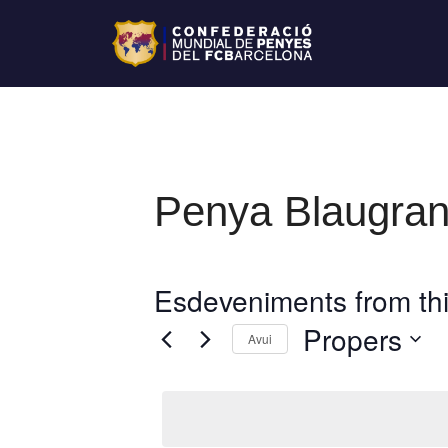
Penya Blaugra
Esdeveniments from thi
Propers
Avui
S
e
l
e