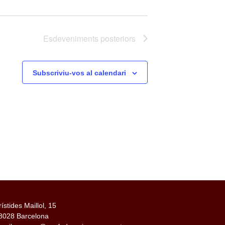
Esdeveniments
posteriors
Subscriviu-vos al calendari
rístides Maillol, 15
8028 Barcelona